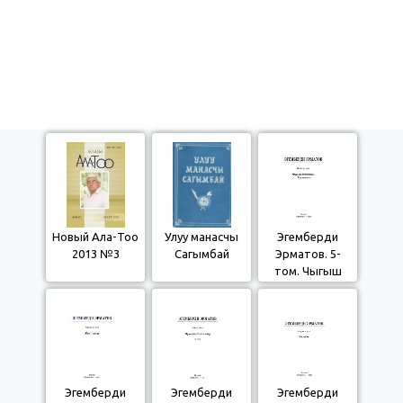
Новый Ала-Тоо
Улуу манасчы
Эгемберди
2013 №3
Сагымбай
Эрматов. 5-
том. Чыгыш
адабияты.
Хикметтер
Эгемберди
Эгемберди
Эгемберди