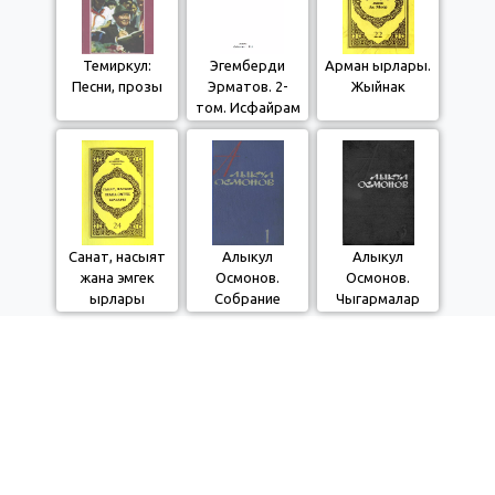
Темиркул:
Эгемберди
Арман ырлары.
Песни, прозы
Эрматов. 2-
Жыйнак
том. Исфайрам
авазы
Санат, насыят
Алыкул
Алыкул
жана эмгек
Осмонов.
Осмонов.
ырлары
Собрание
Чыгармалар
произведений.
жыйнагы. 3-том
1964 г. Том
(котормолор)
первый. (песни)