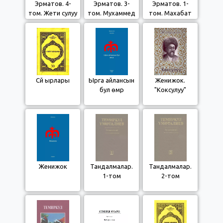
Эрматов. 4-
Эрматов. 3-
Эрматов. 1-
том. Жети сулуу
том. Мухаммед
том. Махабат
пайгамбар
Сүйүү ырлары
Ырга айлансын
Женижок.
бул өмүр
"Коксулуу"
Женижок
Тандалмалар.
Тандалмалар.
1-том
2-том