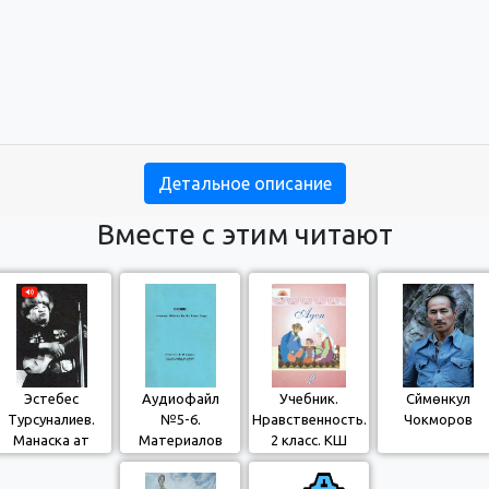
Детальное описание
Вместе с этим читают
Эстебес
Аудиофайл
Учебник.
Сүймөнкул
Турсуналиев.
№5-6.
Нравственность.
Чокморов
Манаска ат
Материалов
2 класс. КШ
койулушу
Корпуса Мира
для изучения