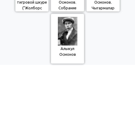
тигровой шкуре
Осмонов.
Осмонов.
("Жолборс
Собрание
Чыгармалар
терисин кийген
произведений.
жыйнагы. 3-том
баатыр")
1964 г. Том
(котормолор)
первый. (песни)
Алыкул
Осмонов