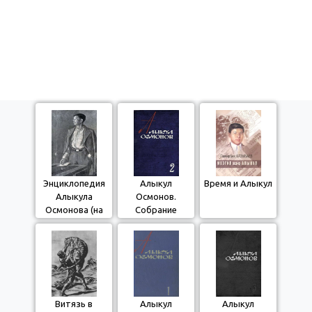
Энциклопедия
Алыкул
Время и Алыкул
Алыкула
Осмонов.
Осмонова (на
Собрание
кыргызском)
произведений.
Том второй.
1965 г.
Витязь в
Алыкул
Алыкул