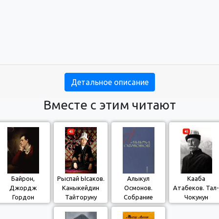
Детальное описание
Вместе с этим читают
Байрон,
Рыспай Ысаков.
Алыкул
Кааба
Джордж
Каныкейдин
Осмонов.
Атабеков. Тал-
Гордон
Тайторуну
Собрание
Чокунун
чабышы
произведений.
көрүнүшү
1964 г. Том