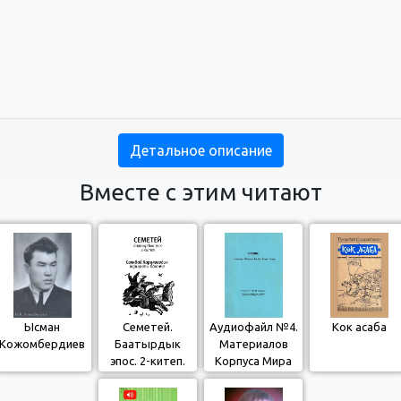
Детальное описание
Вместе с этим читают
Ысман
Семетей.
Аудиофайл №4.
Кок асаба
Кожомбердиев
Баатырдык
Материалов
эпос. 2-китеп.
Корпуса Мира
Саякбай
для изучения
Каралаевдин
кыргызского