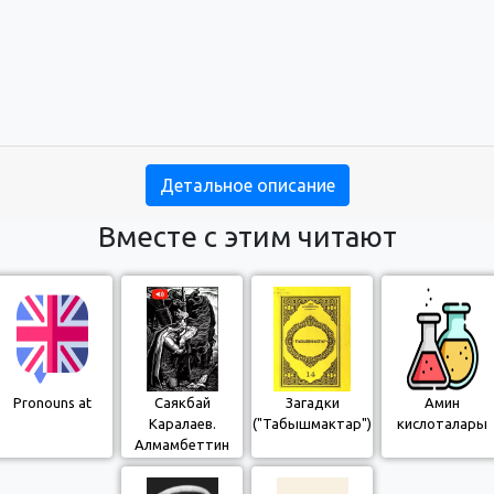
Детальное описание
Вместе с этим читают
Pronouns at
Саякбай
Загадки
Амин
Каралаев.
("Табышмактар")
кислоталары
Алмамбеттин
арманы