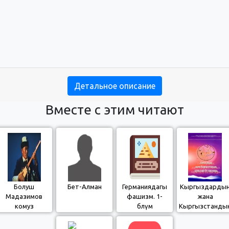
Детальное описание
Вместе с этим читают
Болуш
Бет-Алман
Германиядагы
Кыргыздарды
Мадазимов
фашизм. 1-
жана
комуз
бөлүм
Кыргызстанды
тарыхый
булактары. 1-