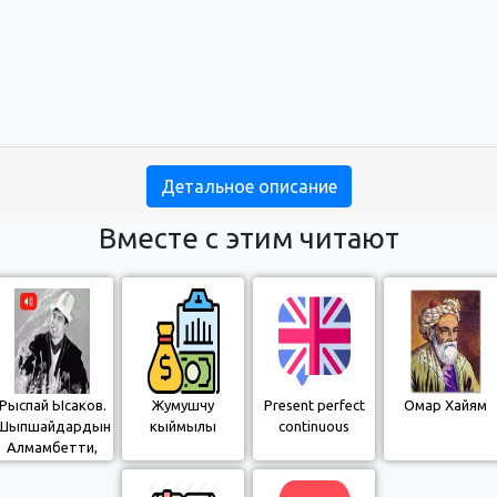
Детальное описание
Вместе с этим читают
Рыспай Ысаков.
Жумушчу
Present perfect
Омар Хайям
Шыпшайдардын
кыймылы
continuous
Алмамбетти,
Чубакты,
Сыргакты жай