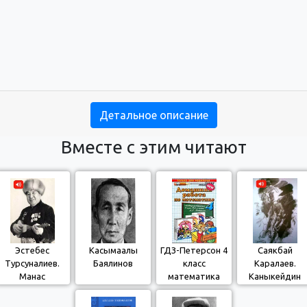
Детальное описание
Вместе с этим читают
Эстебес
Касымаалы
ГДЗ-Петерсон 4
Саякбай
Турсуналиев.
Баялинов
класс
Каралаев.
Манас
математика
Каныкейдин
Эсенкандын
Тайторуну
кишилерин жай
чапканы