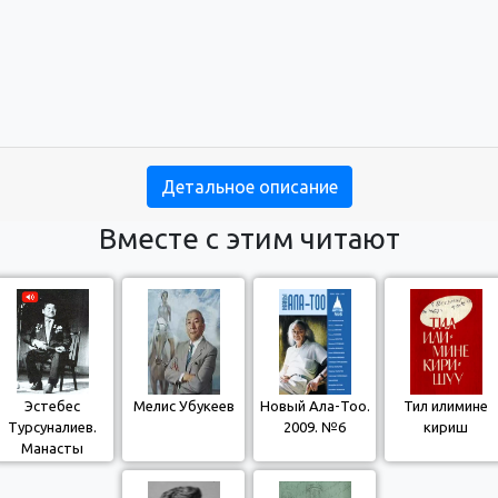
Детальное описание
Вместе с этим читают
Эстебес
Мелис Убукеев
Новый Ала-Тоо.
Тил илимине
Турсуналиев.
2009. №6
киришүү
Манасты
Ошпур койчуга
бериши