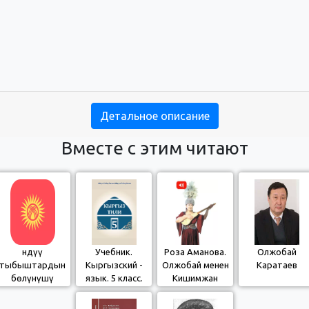
Детальное описание
Вместе с этим читают
Үндүү
Учебник.
Роза Аманова.
Олжобай
тыбыштардын
Кыргызский -
Олжобай менен
Каратаев
бөлүнүшү
язык. 5 класс.
Кишимжан
КШ
(үзүндү)