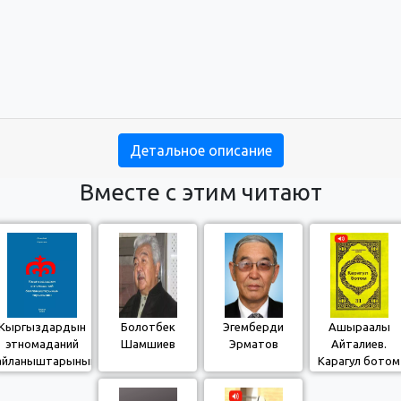
Детальное описание
Вместе с этим читают
Кыргыздардын
Болотбек
Эгемберди
Ашыраалы
этномаданий
Шамшиев
Эрматов
Айталиев.
айланыштарынын
Карагул ботом
тарыхынан