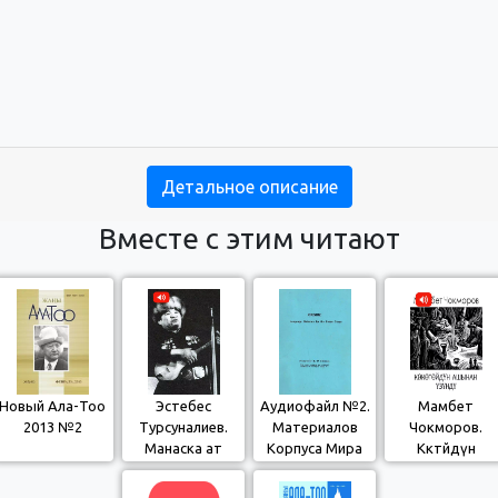
Детальное описание
Вместе с этим читают
Новый Ала-Тоо
Эстебес
Аудиофайл №2.
Мамбет
2013 №2
Турсуналиев.
Материалов
Чокморов.
Манаска ат
Корпуса Мира
Көкөтөйдүн
койулушу
для изучения
ашынан үзүнд
кыргызского