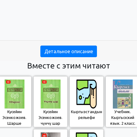
Детальное описание
Вместе с этим читают
Кусейин
Кусейин
Кыргызстандын
Учебник.
Эсенкожоев.
Эсенкожоев.
рельефи
Кыргызский
Шарше
Үчүнчү шар
язык. 2 класс.
РШ