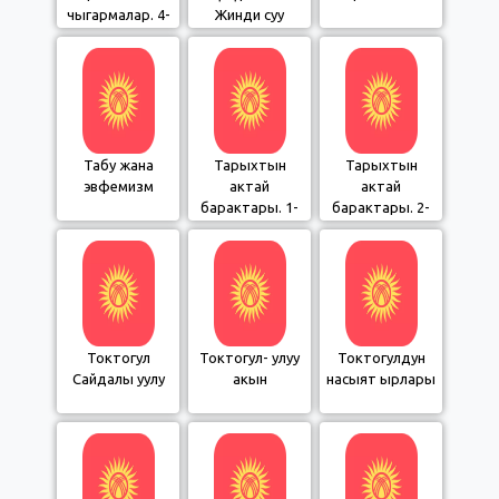
чыгармалар. 4-
Жинди суу
бөлүм
Табу жана
Тарыхтын
Тарыхтын
эвфемизм
актай
актай
барактары. 1-
барактары. 2-
бөлүм
бөлүм
Токтогул
Токтогул- улуу
Токтогулдун
Сайдалы уулу
акын
насыят ырлары