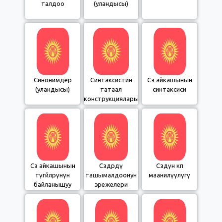
талдоо
(уландысы)
Синонимдер
Синтаксистин
Сөз айкашынын
(уландысы)
татаал
синтаксиси
конструкциялары
Сөз айкашынын
Сөздөрдү
Сөздүн көп
түгөйлөрүнүн
ташымалдоонун
маанилүүлүгү
байланышуу
эрежелери
жолдору