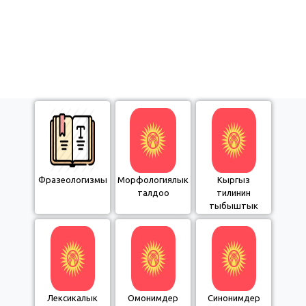
Фразеологизмы
Морфологиялык
Кыргыз
талдоо
тилинин
тыбыштык
курамы
(уландысы)
Лексикалык
Омонимдер
Синонимдер