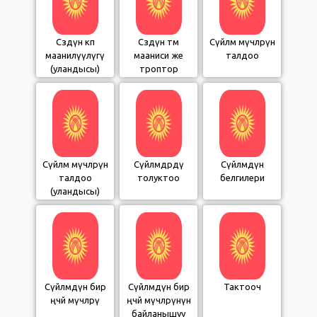
Сөздүн көп
Сөздүн өтмө
Сүйлөм мүчөлөрүн
маанилүүлүгү
мааниси же
талдоо
(уландысы)
троптор
Сүйлөм мүчөлөрүн
Сүйлөмдөрдү
Сүйлөмдүн
талдоо
толуктоо
белгилери
(уландысы)
Сүйлөмдүн бир
Сүйлөмдүн бир
Тактооч
өңчөй мүчөлөрү
өңчөй мүчөлөрүнүн
байланышуу