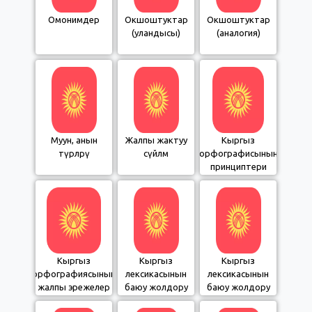
Омонимдер
Окшоштуктар
Окшоштуктар
(уландысы)
(аналогия)
Муун, анын
Жалпы жактуу
Кыргыз
түрлөрү
сүйлөм
орфографисынын
принциптери
Кыргыз
Кыргыз
Кыргыз
орфографиясынын
лексикасынын
лексикасынын
жалпы эрежелер
баюу жолдору
баюу жолдору
системасы
2-бөлүм
1-бөлүм