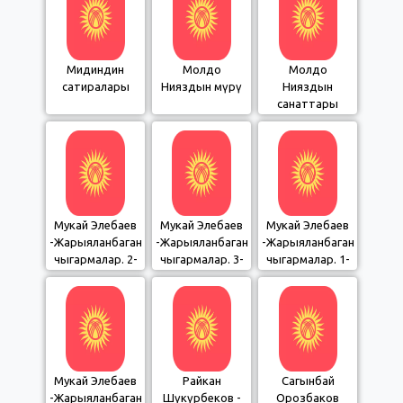
Мидиндин
Молдо
Молдо
сатиралары
Нияздын өмүрү
Нияздын
санаттары
Мукай Элебаев
Мукай Элебаев
Мукай Элебаев
-Жарыяланбаган
-Жарыяланбаган
-Жарыяланбаган
чыгармалар. 2-
чыгармалар. 3-
чыгармалар. 1-
бөлүм
бөлүм
бөлүм
Мукай Элебаев
Райкан
Сагынбай
-Жарыяланбаган
Шүкүрбеков -
Орозбаков