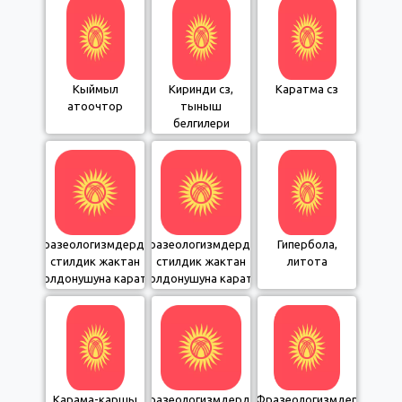
Кыймыл
Киринди сөз,
Каратма сөз
атоочтор
тыныш
белгилери
Фразеологизмдердин
Фразеологизмдердин
Гипербола,
стилдик жактан
стилдик жактан
литота
колдонушуна карата
колдонушуна карата
бөлүнүшү
бөлүнүшү (уландысы)
Карама-каршы
Фразеологизмдердин
Фразеологизмдер