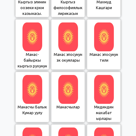
Кыргыз элинин
Кыргыз
Махмуд
оозеки көркөм
философиялык
Кашгари
казынасы.
лирикасын
Мифтер
жаратуучулар
Манас-
Манас эпосунун
Манас эпосунун
байыркы
өзөк окуялары
тили
кыргыз рухунун
туу чокусу
Манасчы Балык
Манасчылар
Мидиндин
Кумар уулу
махабат
ырлары