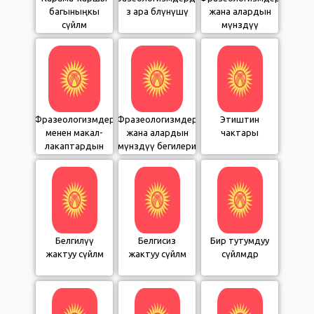
багыныңкы
өз ара бөлүнүшү
жана алардын
сүйлөм
мүнөздүү
белгилери 2-бөлүм
Фразеологизмдер
Фразеологизмдер
Этиштин
менен макал-
жана алардын
чактары
лакаптардын
мүнөздүү бегилери
карым-катышы
1-бөлүм
Белгилүү
Белгисиз
Бир тутумдуу
жактуу сүйлөм
жактуу сүйлөм
сүйлөмдөр