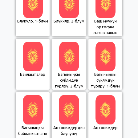
Бөлүкчөлөр. 1-бөлүм
Бөлүкчөлөр. 2-бөлүм
Баш мүчөнүн
ортосуна
сызыкчанын
коюлушу
Байламталар
Багыныңкы
Багыныңкы
сүйлөмдүн
сүйлөмдүн
түрлөрү. 2-бөлүм
түрлөрү. 1-бөлүм
Багыныңкы
Антонимдердин
Антонимдер
байланыштагы
бөлүнүшү