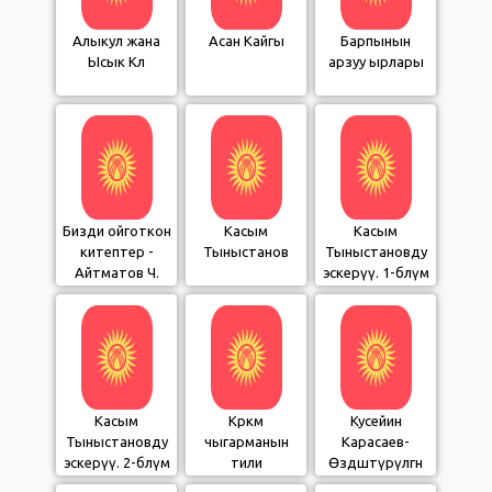
Алыкул жана
Асан Кайгы
Барпынын
Ысык Көл
арзуу ырлары
Бизди ойготкон
Касым
Касым
китептер -
Тыныстанов
Тыныстановду
Айтматов Ч.
эскерүү. 1-бөлүм
Касым
Көркөм
Кусейин
Тыныстановду
чыгарманын
Карасаев-
эскерүү. 2-бөлүм
тили
Өздөштүрүлгөн
сөздөр. 2-бөлүм