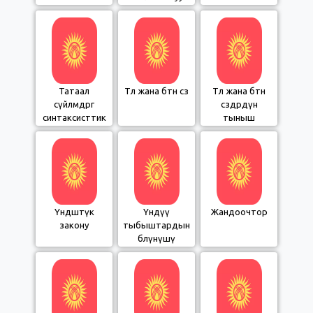
жолдору
Татаал
Төл жана бөтөн сөз
Төл жана бөтөн
сүйлөмдөргө
сөздөрдүн
синтаксисттик
тыныш
талдоо
белгилери
Үндөштүк
Үндүү
Жандоочтор
закону
тыбыштардын
бөлүнүшү