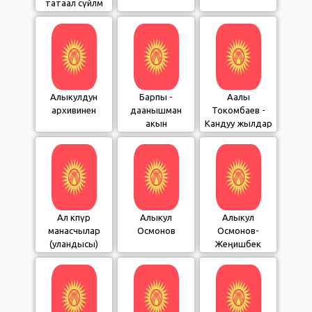
татаал сүйлөм
Алыкулдун
Барпы -
Аалы
архивинен
даанышман
Токомбаев -
акын
Кандуу жылдар
Ал көпүрө
Алыкул
Алыкул
манасчылар
Осмонов
Осмонов-
(уландысы)
Жеңишбек
поэмасы