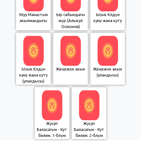
Улуу Манастын
Ыр сабындагы
Ысык Көлдүн
акылмандыгы
өмүр (Алыкул
куну жана куту
Осмонов)
Ысык Көлдүн
Жеңижок акын
Жеңижок акын
куну жана куту
(уландысы)
(уландысы)
Жусуп
Жусуп
Баласагын - Кут
Баласагын - Кут
билим. 1-бөлүм
билим. 2-бөлүм