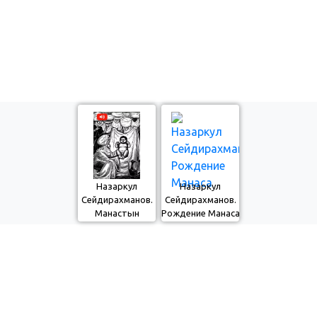
Назаркул
Назаркул
Сейдирахманов.
Сейдирахманов.
Манастын
Рождение Манаса
төрөлүшү