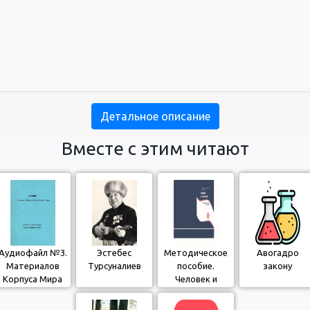
Детальное описание
Вместе с этим читают
Аудиофайл №3.
Эстебес
Методическое
Авогадро
Материалов
Турсуналиев
пособие.
закону
Корпуса Мира
Человек и
для изучения
Общество. 6-
кыргызского
класс. РШ