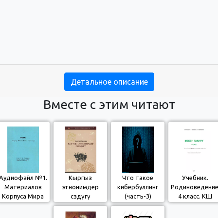
Детальное описание
Вместе с этим читают
Аудиофайл №1.
Кыргыз
Что такое
Учебник.
Материалов
этнонимдер
кибербуллинг
Родиноведение
Корпуса Мира
сөздүгү
(часть-3)
4 класс. КШ
для изучения
(2015)
кыргызского