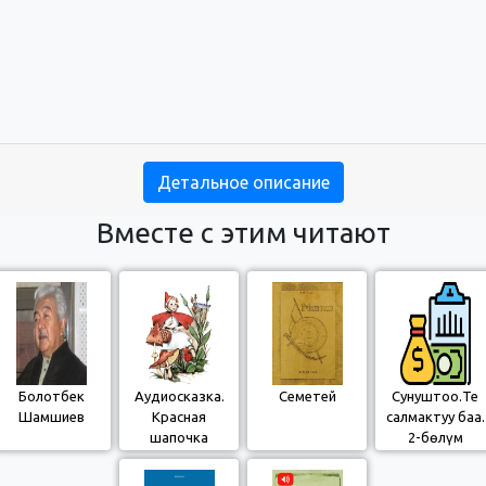
Детальное описание
Вместе с этим читают
Болотбек
Аудиосказка.
Семетей
Сунуштоо.Тең
Шамшиев
Красная
салмактуу баа.
шапочка
2-бөлүм