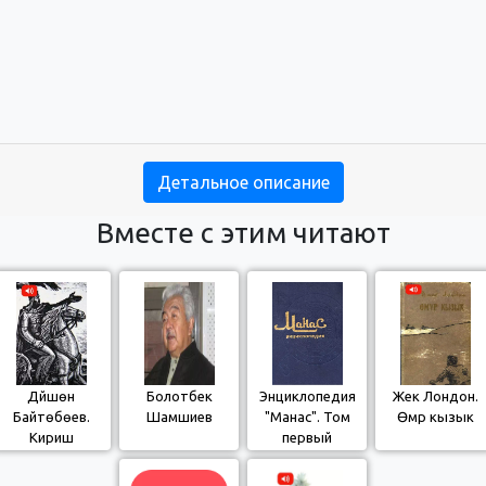
Детальное описание
Вместе с этим читают
Дүйшөн
Болотбек
Энциклопедия
Жек Лондон.
Байтөбөев.
Шамшиев
"Манас". Том
Өмүр кызык
Киришүү
первый