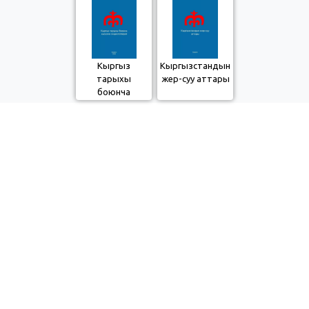
Кыргыз
Кыргызстандын
тарыхы
жер-суу аттары
боюнча
кыскача
энциклопедия