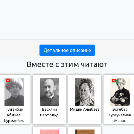
Детальное описание
Вместе с этим читают
Тууганбай
Василий
Мидин Алыбаев
Эстебес
Абдиев.
Бартольд
Турсуналиев.
Курманбек
Манас
Эсенкандын
кишилерин жа