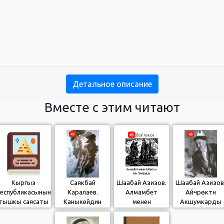
Детальное описание
Вместе с этим читают
Кыргыз
Саякбай
Шаабай Азизов.
Шаабай Азизов
еспубликасынын
Каралаев.
Алмамбет
Айчүрөктүн
тышкы саясаты
Каныкейдин
менен
Акшумкарды
жана эл аралык
Тайторуну
Чубактын жол
ала качышы
байланыштары
чапканы
талашканы