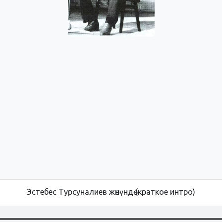
Эстебес Турсуналиев жөнүндө (краткое интро)