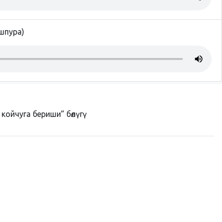
шпура)
ойчуга бериши” бөлүгү