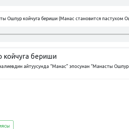
ты Ошпур койчуга бериши (Манас становится пастухом О
р койчуга бериши
алиевдин айтуусунда “Манас” эпосунан “Манасты Ошпур к
иясы