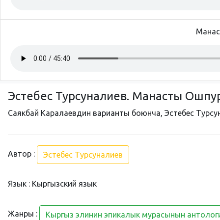
Манас
Эстебес Турсуналиев. Манасты Ошпу
Саякбай Каралаевдин варианты боюнча, Эстебес Турсун
Автор :
Эстебес Турсуналиев
Язык : Кыргызский язык
Жанры :
Кыргыз элинин эпикалык мурасынын антолог