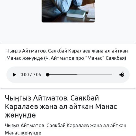
Чыңгыз Айтматов. Саякбай Каралаев жана ал айткан
Манас жөнүндө (Ч. Айтматов про "Манас" Саякбая)
Чыңгыз Айтматов. Саякбай
Каралаев жана ал айткан Манас
жөнүндө
Чыңгыз Айтматов. Саякбай Каралаев жана ал айткан
Манас жөнүндө